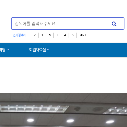
2
1
9
3
4
5
2023
인기검색어
마당
회원자료실
[ 출간 ] 의료분야 