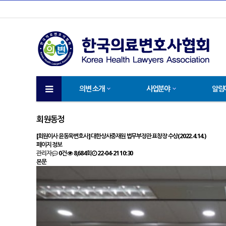
의변 소개
사업분야
알림
회원동정
[회원이사 윤동욱변호사] 대한상사중재원 법무부장관 표창장 수상(2022.4.14.)
페이지 정보
관리자
0건
8,684회
22-04-21 10:30
본문