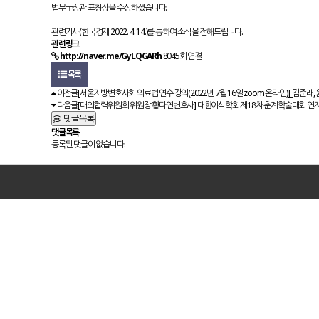
법무ㅜ장관 표창장을 수상하셨습니다.
관련기사(한국경제 2022. 4. 14.)를 통하여 소식을 전해드립니다.
관련링크
http://naver.me/GyLQGARh
8045회 연결
목록
이전글
[서울지방변호사회 의료법 연수 강의(2022년 7월 16일 zoom 온라인)]_김준래,
다음글
[대외협력위원회 위원장 황다연변호사] 대한이식학회 제18차 춘계학술대회 연자 참석(20
댓글목록
댓글목록
등록된 댓글이 없습니다.