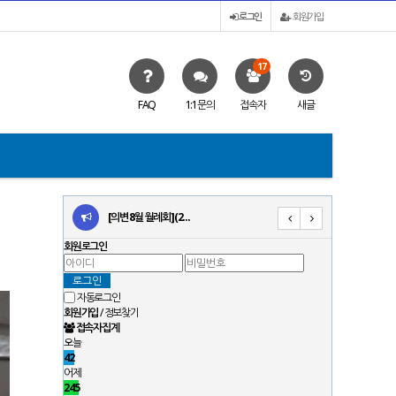
로그인
회원가입
17
FAQ
1:1문의
접속자
새글
판…
[의변 8월 월례회](2…
[의변 제17차 정기총회…
회원로그인
자동로그인
회원가입
/
정보찾기
접속자집계
오늘
42
어제
245