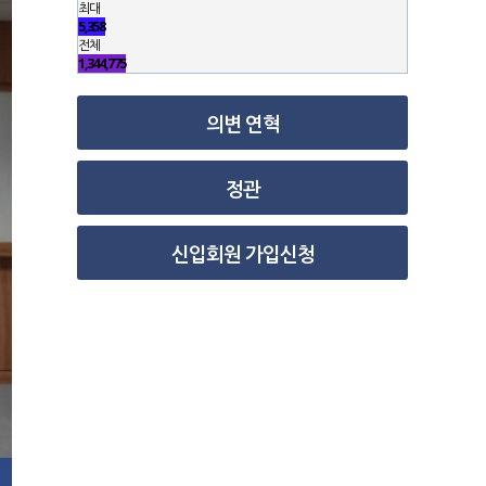
최대
5,358
전체
1,344,775
의변 연혁
정관
신입회원 가입신청