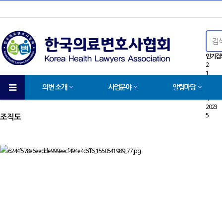
인기검
2
1
9
의변 소개
사업분야
알림마당
3
4
2023
5
조직도