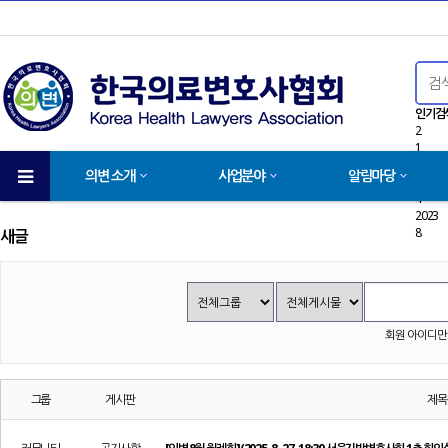
인기검
2
1
9
의변 소개
사업분야
알림마당
3
4
2023
8
새글
회원 아이디만
그룹
게시판
제목