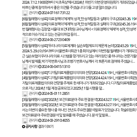
2024. 7. 12. 19:00경부터 '서초옥상'에서2024년 하반기 의변 운영위원회가 
바쁘신 중에 참석하셔서 좋은 의견을 주셨습니다.다들 고생 많으셨습니다.
관리자
2024-07-16 17:31:22
[6월 월례행사 성료] 의료정책의 ‘체제’적 성격_‘만성적’갈등과 실패의 구조 (2024.5.26.
1
9
[6월 월례행사 성료] 의료정책의 ‘체제’적 성격_‘만성적’갈등과 실패의 구조(2024.5.26. 
번 월례행사는 김창엽 서울대 보건대학원 교수님께서 < 의료정책의 ‘체제’적 성격_‘만성적’
적으로 이슈가 되고 있는 전공의 파업 등의 …
관리자
2024-06-27 23:04:09
[5월 월례행사 성료] ‘우리나라 의료체계와 실손보험제도의 제문제 논의’(2024.5.29.
1
9시
2024. 5. 29. (수) 19시부터 서울변호사회관 1층 회의실에서 의변 5월 월례행사가
근 실손보험이 우리나라 의료 시스템을 망가뜨리고 있는 여러 원인 중 하나라는 전문가
님께서 발제를, 박기억 변호사님과 조병기 변호사님께서 각 토론자로 참여해 주셨습니…
관리자
2024-06-04 15:13:10
[4월 월례행사 성료] ‘디지털의료제품법의 의의와 전망’(2024.4.24.
1
9시_서울변호사회관)
[4월 월례행사 성료] ‘디지털의료제품법의 의의와 전망’(2024.4.24. 19시_서울변호사회관)
지털 의료제품법 의의와 전망’을 주제로 한 세미나가 개최되었습니다. 디지털의료제품법은
으로 지난 2024년 1월 제정 공포되었고 2025년 1월 시행을 앞…
관리자
2024-05-01 11:28:51
[3월 월례행사 성료] ‘2023년 보건의료분야 주요 판결 분석’(2024.3.27.
1
9시_서울변호사회
[3월 월례행사 성료] ‘2023년 보건의료분야 주요 판결 분석’(2024.3.27. 19시_서울변
서는 의변의 중요한 행사 중 하나인 전년도 주요판결분석발표가 있었습니다. 학술위원회
보건의료분야 주요판결분석 및 발표를 해 주셨습니다. 분석 및 발표…
관리자
2024-03-29 10:40:55
공지사항
결과 더보기