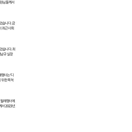
영위원님들께서
되었습니다. 금
터 최근 사회
었습니다. 최
서남규 실장
례행사는 ‘디
 위한 목적
금번 월례행사에
서 2023년