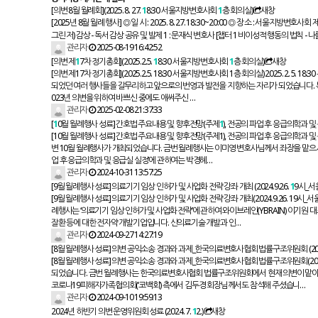
[의변 8월 월례회](2025. 8. 27.
1
8:30 서울지방변호사회
1
층 회의실)
새창
[2025년 8월 월례 행사] ◎ 일 시 : 2025. 8. 27. 18:30~20:00 ◎ 장 소 : 서울지
그린 저) 감상 - 독서 감상 공유 및 발제 1 : 문재식 변호사 [챕터 1 비이성적 행동의 법칙 - 
관리자
2025-08-19 16:42:52
[의변 제
1
7차 정기총회](2025.2.5.
1
8:30 서울지방변호사회
1
층 회의실)
새창
[의변 제17차 정기총회](2025.2.5. 18:30 서울지방변호사회 1층 회의실) 2025. 2.
되었던 여러 행사들을 갈무리하고 앞으로의 번영과 발전을 지향하는 자리가 되었습니다. 특히 
023년 의변을 위하여 바쁘신 중에도 애써주신 …
관리자
2025-02-08 21:37:33
[
1
0월 월례행사 성료] 간호법 주요내용 및 향후전망(주제
1
), 전공의 파업 후 응급의학과 및 
[10월 월례행사 성료] 간호법 주요내용 및 향후전망(주제1), 전공의 파업 후 응급의학과 및 응급실
변 10월 월례행사가 개최되었습니다. 금번 월례행사는 이미영 변호사님께서 좌장을 맡으시고,
업 후 응급의학과 및 응급실 실정’에 관하여는 박경혜…
관리자
2024-10-31 13:57:25
[9월 월례행사 성료] 의료기기 임상 인허가 및 사업화 전략 강좌 개최 (2024.9.26.
1
9시_서
[9월 월례행사 성료] 의료기기 임상 인허가 및 사업화 전략 강좌 개최(2024.9.26. 19시_
례행사는 ‘의료기기 임상 인허가 및 사업화 전략’에 관하여 와이브레인(YBRAIN) 이기
잘환 등에 대한 전자약 개발기업입니다. 신의료기술 개발과 인…
관리자
2024-09-27 14:27:19
[8월 월례행사 성료] 의변 공익소송 경과와 과제_한국의료변호사협회 법률구조위원회 (2024
[8월 월례행사 성료] 의변 공익소송 경과와 과제_한국의료변호사협회 법률구조위원회(2024.8.
되었습니다. 금번 월례행사는 한국의료변호사협회 법률구조위원회에서 현재 의변이 맡아 
코로나19피해자가족협의회(‘코백회’) 측에서 김두경 회장님께서도 참석해 주셨습니…
관리자
2024-09-10 19:59:13
2024년 하반기 의변 운영위원회 성료 (2024. 7.
1
2.)
새창