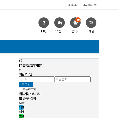
로그인
회원가입
10
FAQ
1:1문의
접속자
새글
[의변 8월 월례회](2…
[의변 제17차 
회원로그인
자동로그인
회원가입
/
정보찾기
접속자집계
오늘
188
어제
234