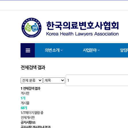
의변 소개
사업분야
알림
전체검색 결과
1
전체검색 결과
게시판
1개
게시물
68개
1/7 페이지 열람 중
전체게시판
공지사항
68
공지사항 게시판 내 결과