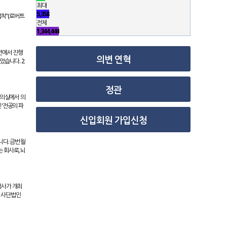
최대
5,358
 법칙"(로버트
전체
1,344,444
의변에서 진행
의변 연혁
었습니다. 2
정관
 회의실에서 의
 ‘전공의 파
신입회원 가입신청
니다. 금번 월
 회사로, 뇌
례행사가 개최
해 사단법인