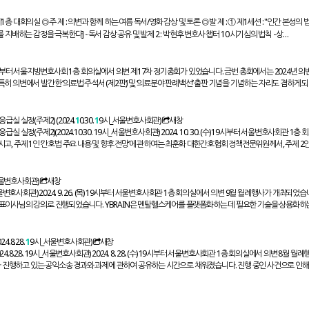
방변호사회 제1층 대회의실 ◎ 주 제 : 의변과 함께 하는 여름 독서/영화 감상 및 토론 ◎ 발 제 : ① 제1세션 : "인간 본성의
나를 지배하는 감정을 극복한다] - 독서 감상 공유 및 발제 2 : 박현후 변호사 챕터 10 시기심의 법칙 - 상…
 5. 18:30 부터 서울지방변호사회 1층 회의실에서 의변 제17차 정기총회가 있었습니다. 금번 총회에서는 2024년 
의변에서 발간한 ‘의료법 주석서 (제2판)’ 및 ‘의료분야 판례백선’ 출판 기념을 기념하는 자리도 겸하게 되
응급실 실정(주제2) (2024.
1
0.30.
1
9시_서울변호사회관)
새창
 실정(주제2)(2024.10.30. 19시_서울변호사회관) 2024. 10. 30. (수) 19시부터 서울변호사회관 1층
 주제 1인 ‘간호법 주요 내용 및 향후 전망’에 관하여는 최훈화 대한간호협회 정책전문위원께서, 주제 2인
울변호사회관)
새창
서울변호사회관) 2024. 9. 26. (목) 19시부터 서울변호사회관 1층 회의실에서 의변 9월 월례행사가 개최되었습
원 대표이사님의 강의로 진행되었습니다. YBRAIN은 멘탈헬스케어를 플랫폼화하는 데 필요한 기술을 상용화하는
.8.28.
1
9시_서울변호사회관)
새창
28. 19시_서울변호사회관) 2024. 8. 28. (수) 19시부터 서울변호사회관 1층 회의실에서 의변 8월 월
진행하고 있는 공익소송 경과와 과제에 관하여 공유하는 시간으로 채워졌습니다. 진행 중인 사건으로 인