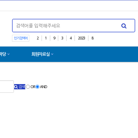
2
1
9
3
4
2023
8
인기검색어
마당
회원자료실
[ 출간 ] 의료분야 판…
검색
OR
AND